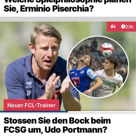
Sie, Erminio Piserchia?
Artik
4
23h
Interaktionen
Neuer FCL-Trainer
Stossen Sie den Bock beim
FCSG um, Udo Portmann?