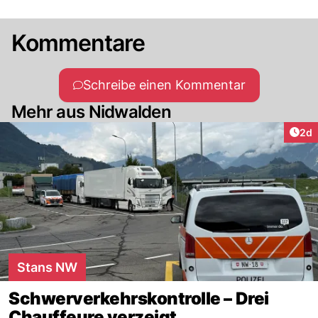
Kommentare
Schreibe einen Kommentar
Mehr aus Nidwalden
Arti
2d
Stans NW
Schwerverkehrskontrolle – Drei
Chauffeure verzeigt