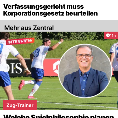
Verfassungsgericht muss
Korporationsgesetz beurteilen
Mehr aus Zentral
Artik
11h
Zug-Trainer
Welche Spielphilosophie planen