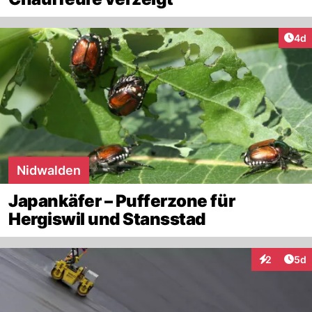
Arti
4d
Nidwalden
Japankäfer – Pufferzone für
Hergiswil und Stansstad
Arti
2
5d
Interaktion