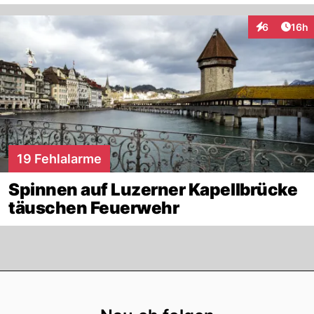
Artik
6
16h
Interaktione
19 Fehlalarme
Spinnen auf Luzerner Kapellbrücke
täuschen Feuerwehr
Footer