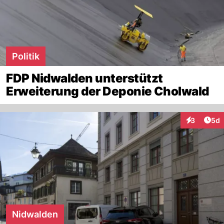
Politik
FDP Nidwalden unterstützt
Erweiterung der Deponie Cholwald
Arti
3
5d
Interaktion
Nidwalden