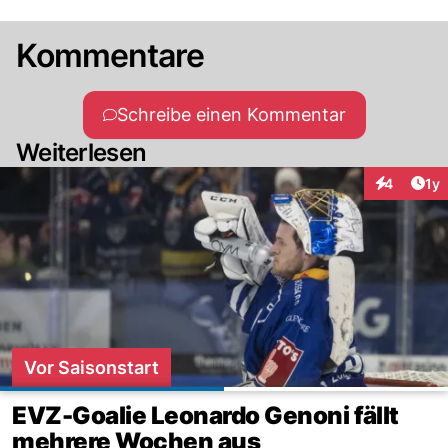
Kommentare
Schreibe einen Kommentar
Weiterlesen
Art
4
1y
Interaktion
Vor Saisonstart
EVZ-Goalie Leonardo Genoni fällt
mehrere Wochen aus