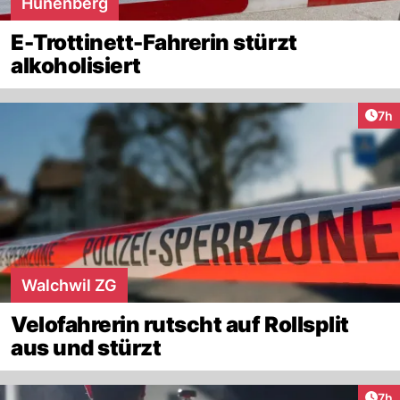
Hünenberg
E-Trottinett-Fahrerin stürzt
alkoholisiert
Arti
7h
Walchwil ZG
Velofahrerin rutscht auf Rollsplit
aus und stürzt
Arti
7h