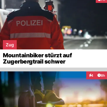
Zug
Mountainbiker stürzt auf
Zugerbergtrail schwer
Arti
4
8h
Interaktion