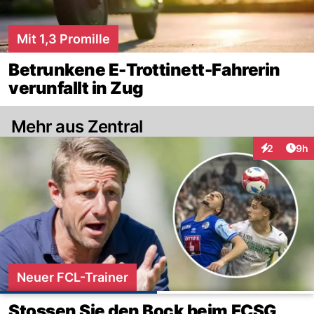
Mit 1,3 Promille
Betrunkene E-Trottinett-Fahrerin
verunfallt in Zug
Mehr aus Zentral
Arti
2
9h
Interaktion
Neuer FCL-Trainer
Stossen Sie den Bock beim FCSG