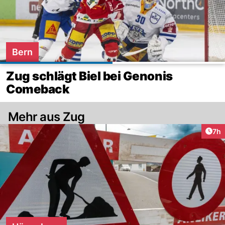
Bern
Zug schlägt Biel bei Genonis
Comeback
Mehr aus Zug
Arti
7h