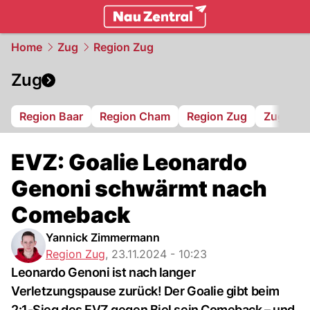
zentralschweiz.
NAU.ch
Home
Zug
Region Zug
Zug
Region Baar
Region Cham
Region Zug
Zug 94
EVZ: Goalie Leonardo
Genoni schwärmt nach
Comeback
Yannick Zimmermann
Region Zug
,
23.11.2024 - 10:23
Leonardo Genoni ist nach langer
Verletzungspause zurück! Der Goalie gibt beim
2:1-Sieg des EVZ gegen Biel sein Comeback – und