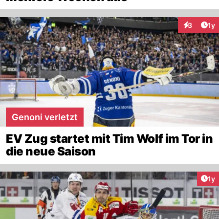
Art
3
1y
Interaktion
Genoni verletzt
EV Zug startet mit Tim Wolf im Tor in
die neue Saison
Art
1y