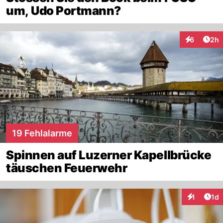
um, Udo Portmann?
Arti
6
2h
Interaktion
19 Fehlalarme
Spinnen auf Luzerner Kapellbrücke
täuschen Feuerwehr
Art
1
1d
Interaktion