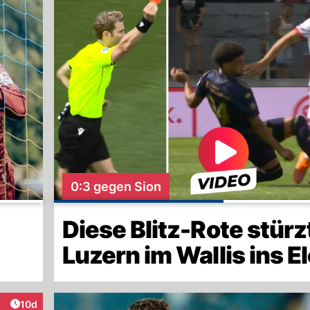
0:3 gegen Sion
Diese Blitz-Rote stürz
Luzern im Wallis ins E
Artikel veröffentlicht:
10d
raktionen