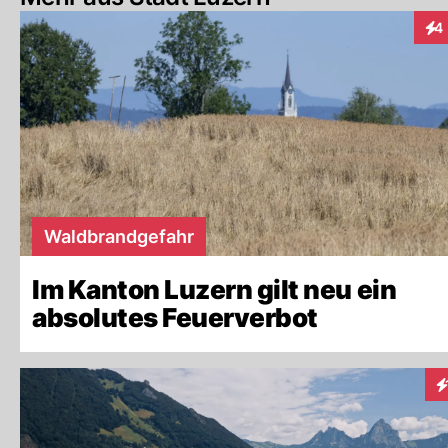
4
Int
Waldbrandgefahr
Im Kanton Luzern gilt neu ein
absolutes Feuerverbot
In