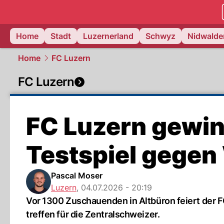
zentralsch
Home
Stadt
Luzernerland
Schwyz
Nidwalde
Home
FC Luzern
FC Luzern
FC Luzern gewin
Testspiel gegen
Pascal Moser
Luzern
,
04.07.2026 - 20:19
Vor 1300 Zuschauenden in Altbüron feiert der F
treffen für die Zentralschweizer.