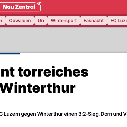
weiz.
NAU.ch
n
Obwalden
Uri
Wintersport
Fasnacht
FC Luz
nt torreiches
 Winterthur
C Luzern gegen Winterthur einen 3:2-Sieg. Dorn und Vi