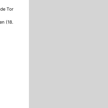
nde Tor
en (18.