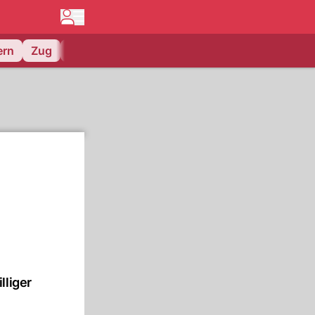
ern
Zug
EV Zug
lliger