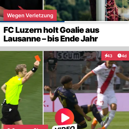
Wegen Verletzung
FC Luzern holt Goalie aus
Lausanne – bis Ende Jahr
Arti
43
4d
Interaktionen