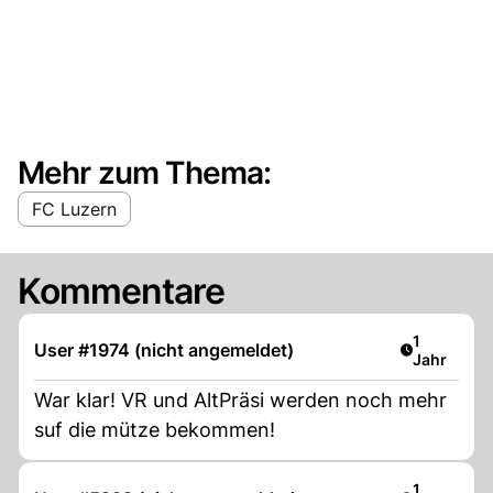
Mehr zum Thema:
FC Luzern
Kommentare
Artikel ver
1
User #1974 (nicht angemeldet)
Jahr
War klar! VR und AltPräsi werden noch mehr
suf die mütze bekommen!
Artikel ver
1