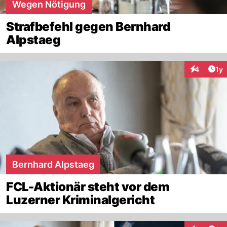
Wegen Nötigung
Strafbefehl gegen Bernhard
Alpstaeg
Art
4
1y
Interaktion
Bernhard Alpstaeg
FCL-Aktionär steht vor dem
Luzerner Kriminalgericht