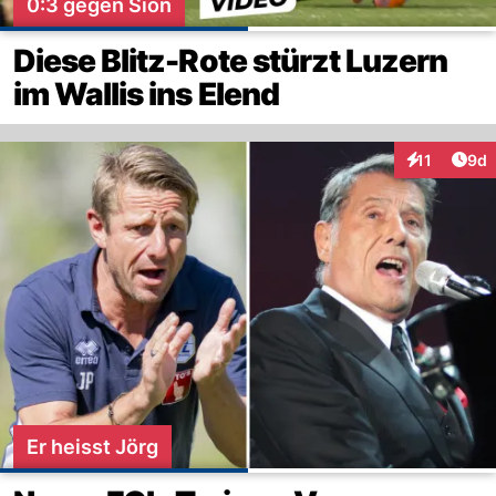
0:3 gegen Sion
Diese Blitz-Rote stürzt Luzern
im Wallis ins Elend
Arti
11
9d
Interaktione
Er heisst Jörg