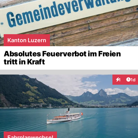
Kanton Luzern
Absolutes Feuerverbot im Freien
tritt in Kraft
Art
1
1d
Interaktion
Fahrplanwechsel