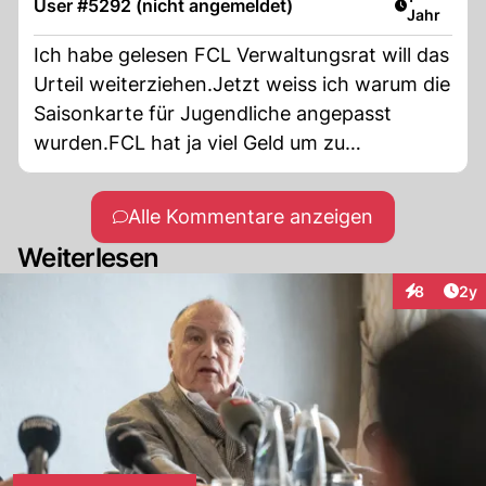
User #5292 (nicht angemeldet)
Jahr
Ich habe gelesen FCL Verwaltungsrat will das
Urteil weiterziehen.Jetzt weiss ich warum die
Saisonkarte für Jugendliche angepasst
wurden.FCL hat ja viel Geld um zu
prozessieren.
Alle Kommentare anzeigen
Weiterlesen
Arti
8
2y
Interaktion