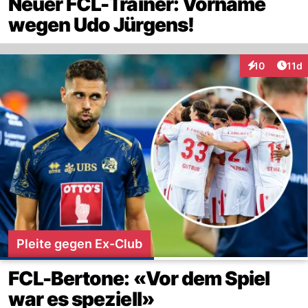
Neuer FCL-Trainer: Vorname
wegen Udo Jürgens!
Artik
10
11d
Interaktionen
Pleite gegen Ex-Club
FCL-Bertone: «Vor dem Spiel
war es speziell»