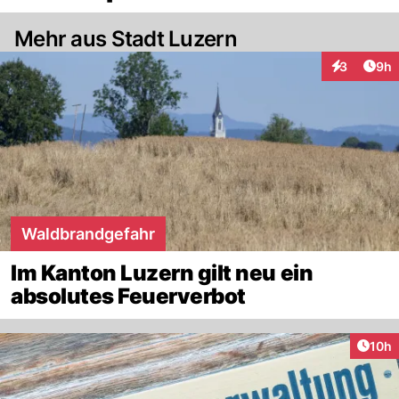
Mehr aus Stadt Luzern
Arti
3
9h
Interaktion
Waldbrandgefahr
Im Kanton Luzern gilt neu ein
absolutes Feuerverbot
Artik
10h