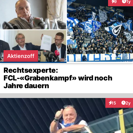
Art
9
1y
Interaktion
Aktienzoff
Rechtsexperte:
FCL-«Grabenkampf» wird noch
Jahre dauern
Arti
15
2y
Interaktione