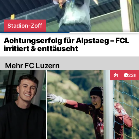
Stadion-Zoff
Achtungserfolg für Alpstaeg – FCL
irritiert & enttäuscht
Mehr FC Luzern
Artik
1
23h
Interaktione