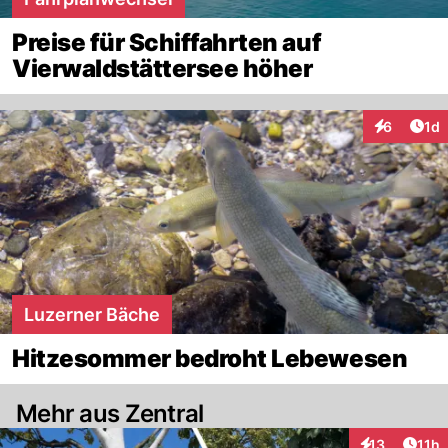
Preise für Schiffahrten auf
Vierwaldstättersee höher
Art
6
1d
Interaktion
Luzerner Bäche
Hitzesommer bedroht Lebewesen
Mehr aus Zentral
Artik
13
11h