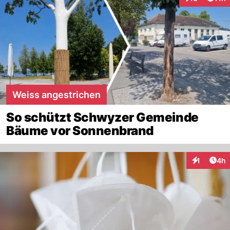
Interaktionen
Weiss angestrichen
So schützt Schwyzer Gemeinde
Bäume vor Sonnenbrand
Arti
1
4h
Interaktion