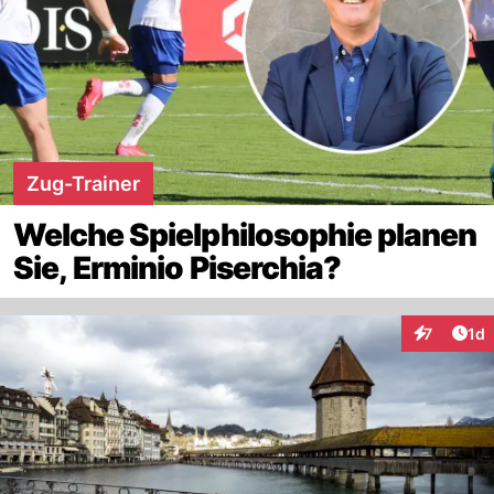
Zug-Trainer
Welche Spielphilosophie planen
Sie, Erminio Piserchia?
Art
7
1d
Interaktion