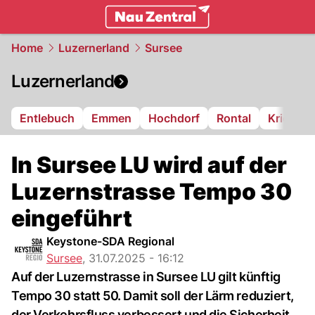
zentralschweiz.
NAU.ch
Home
Luzernerland
Sursee
Luzernerland
Entlebuch
Emmen
Hochdorf
Rontal
Kriens
In Sursee LU wird auf der
Luzernstrasse Tempo 30
eingeführt
Keystone-SDA Regional
Sursee
,
31.07.2025 - 16:12
Auf der Luzernstrasse in Sursee LU gilt künftig
Tempo 30 statt 50. Damit soll der Lärm reduziert,
der Verkehrsfluss verbessert und die Sicherheit