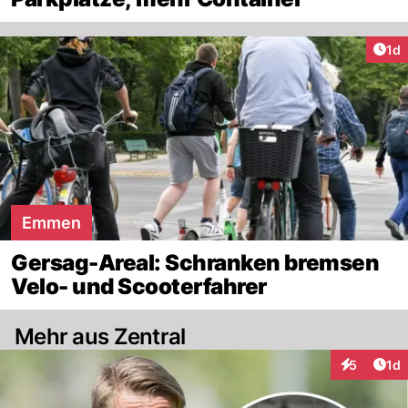
Art
1d
Emmen
Gersag-Areal: Schranken bremsen
Velo- und Scooterfahrer
Mehr aus Zentral
Art
5
1d
Interaktion