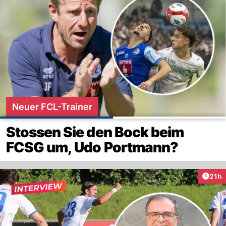
Neuer FCL-Trainer
Stossen Sie den Bock beim
FCSG um, Udo Portmann?
Artik
21h