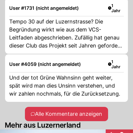
Artikel ver
1
User #1731 (nicht angemeldet)
Jahr
Tempo 30 auf der Luzernstrasse? Die
Begründung wirkt wie aus dem VCS-
Leitfaden abgeschrieben. Zufällig hat genau
dieser Club das Projekt seit Jahren gefordert
– und nun liefert ein „unabhängiges“
Gutachten exakt dieselben Argumente. Da
Artikel ver
1
User #4059 (nicht angemeldet)
Jahr
fragt man sich: Wurde hier Tempo 30
beschlossen – oder einfach bestellt?
Und der tot Grüne Wahnsinn geht weiter,
spät wird man dies Unsinn verstehen, und
wir zahlen nochmals, für die Zurücksetzung.
Alle Kommentare anzeigen
Mehr aus Luzernerland