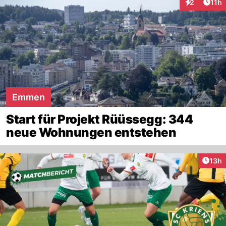
Artik
2
11h
Interaktione
Emmen
Start für Projekt Rüüssegg: 344
neue Wohnungen entstehen
Artik
13h