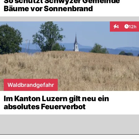
So schützt Schwyzer Gemeinde
Bäume vor Sonnenbrand
Artik
4
12h
Interaktione
Waldbrandgefahr
Im Kanton Luzern gilt neu ein
absolutes Feuerverbot