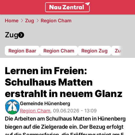
zentralschweiz.
NAU.ch
Home
Zug
Region Cham
Zug
Region Baar
Region Cham
Region Zug
Zug 94
Lernen im Freien:
Schulhaus Matten
erstrahlt in neuem Glanz
Gemeinde Hünenberg
Region Cham
,
09.06.2026 - 13:09
Die Arbeiten am Schulhaus Matten in Hünenberg
biegen auf die Zielgerade ein. Der Bezug erfolgt
auf die Sommerferien, die Eröffnung steigt am 5.