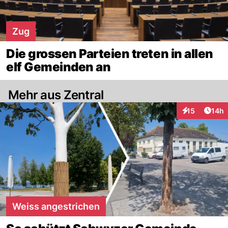
Zug
Die grossen Parteien treten in allen
elf Gemeinden an
Mehr aus Zentral
Artik
15
14h
Interaktionen
Weiss angestrichen