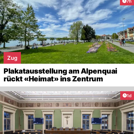
Arti
7h
Zug
Plakatausstellung am Alpenquai
rückt «Heimat» ins Zentrum
Art
1d